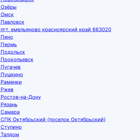
 Озёры
 Омск
 Павловск
 пгт. емельяново красноярский край 663020
 Пено
 Пермь
 Подольск
 Прокопьевск
 Пугачев
е Пушкино
 Раменки
 Ржев
 Ростов-на-Дону
 Рязань
 Самара
 СПК Октябрьский (поселок Октябрьский)
 Ступино
 Талдом