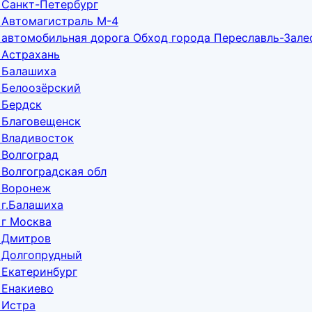
 Санкт-Петербург
 Автомагистраль М-4
 автомобильная дорога Обход города Переславль-Зале
 Астрахань
 Балашиха
 Белоозёрский
 Бердск
 Благовещенск
 Владивосток
 Волгоград
 Волгоградская обл
е Воронеж
 г.Балашиха
 г Москва
е Дмитров
 Долгопрудный
 Екатеринбург
 Енакиево
 Истра