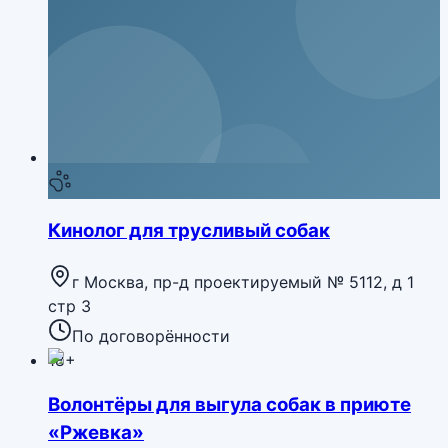
Кинолог для трусливый собак
г Москва, пр-д проектируемый № 5112, д 1
стр 3
По договорённости
18+
Волонтёры для выгула собак в приюте
«Ржевка»