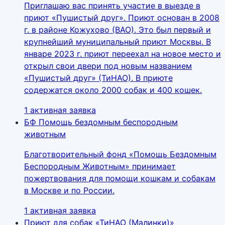
Приглашаю вас принять участие в выезде в
приют «Пушистый друг». Приют основан в 2008
г. в районе Кожухово (ВАО). Это был первый и
крупнейший муниципальный приют Москвы. В
январе 2023 г. приют переехал на новое место и
открыл свои двери под новым названием
«Пушистый друг» (ТиНАО). В приюте
содержатся около 2000 собак и 400 кошек.
1 активная заявка
БФ Помощь бездомным беспородным
животным
Благотворительный фонд «Помощь Бездомным
Беспородным Животным» принимает
пожертвования для помощи кошкам и собакам
в Москве и по России.
1 активная заявка
Приют для собак «ТиНАО (Малинки)»