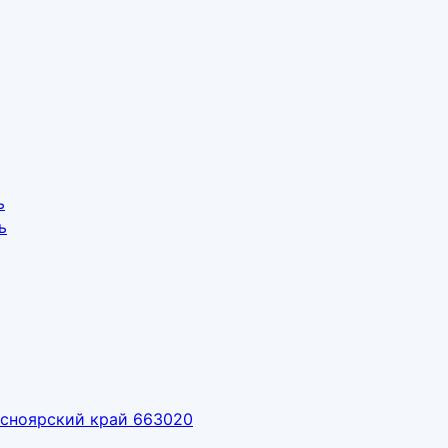
ь
ь
расноярский край 663020