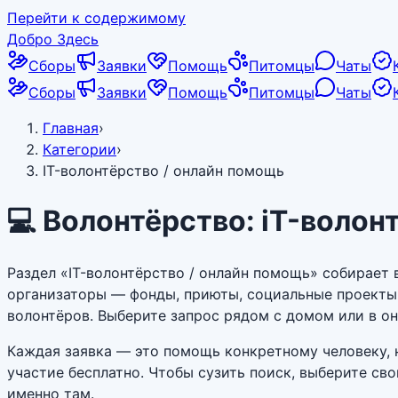
Перейти к содержимому
Добро Здесь
Сборы
Заявки
Помощь
Питомцы
Чаты
Сборы
Заявки
Помощь
Питомцы
Чаты
Главная
›
Категории
›
IT-волонтёрство / онлайн помощь
💻
Волонтёрство: iT-волон
Раздел «IT-волонтёрство / онлайн помощь» собирает 
организаторы — фонды, приюты, социальные проекты
волонтёров. Выберите запрос рядом с домом или в он
Каждая заявка — это помощь конкретному человеку, н
участие бесплатно. Чтобы сузить поиск, выберите св
именно там.