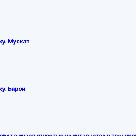
у. Мускат
у. Барон
ебят с инвалидностью из интернатов в тренир