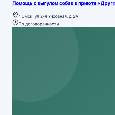
Помощь с выгулом собак в приюте «Друг
г Омск, ул 2-я Учхозная, д 2А
По договорённости