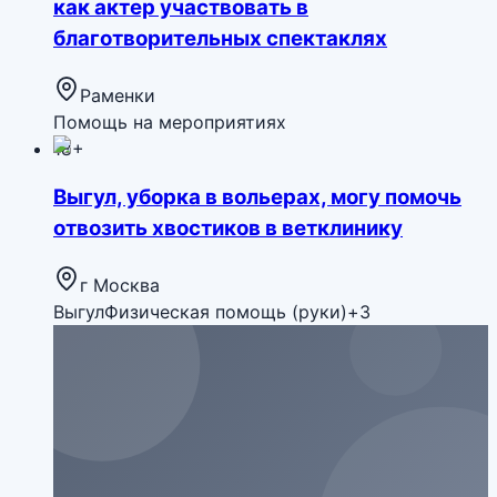
как актер участвовать в
благотворительных спектаклях
Раменки
Помощь на мероприятиях
18+
Выгул, уборка в вольерах, могу помочь
отвозить хвостиков в ветклинику
г Москва
Выгул
Физическая помощь (руки)
+
3