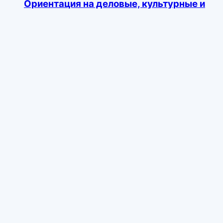
Ориентация на деловые, культурные и
светские мероприятия
г Новосибирск
Помощь на мероприятиях
Творческие занятия
+
2
16+
Помогу с выгулом собак и тд