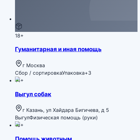
18+
Гуманитарная и иная помощь
г Москва
Сбор / сортировка
Упаковка
+
3
14+
Выгул собак
г Казань, ул Хайдара Бигичева, д 5
Выгул
Физическая помощь (руки)
18+
Помощь животным