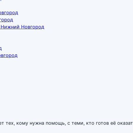
овгород
город
е Нижний Новгород
д
овгород
тех, кому нужна помощь, с теми, кто готов её оказат