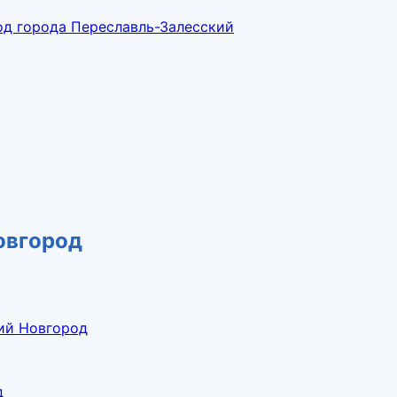
од города Переславль-Залесский
овгород
ний Новгород
д