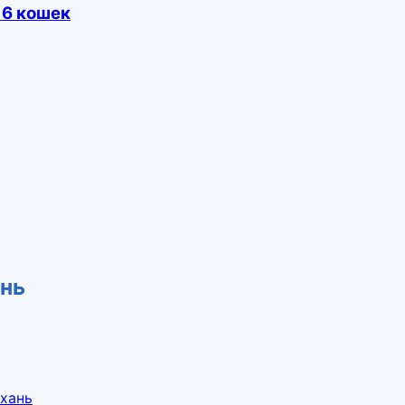
 6 кошек
ань
ахань