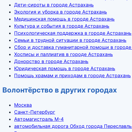
Дети-сироты в городе Астрахань
Экология и уборка в городе Астрахань
Медицинская помощь в городе Астрахань
Культура и события в городе Астрахань
Психологическая поддержка в городе Астрахань
Семьи в трудной ситуации в городе Астрахань
Сбор и доставка гуманитарной помощи в городе
Хосписы и паллиатив в городе Астрахань
Донорство в городе Астрахань
Юридическая помощь в городе Астрахань
Помощь храмам и приходам в городе Астрахань
Волонтёрство в других городах
Москва
Санкт-Петербург
Автомагистраль М-4
автомобильная дорога Обход города Переславль