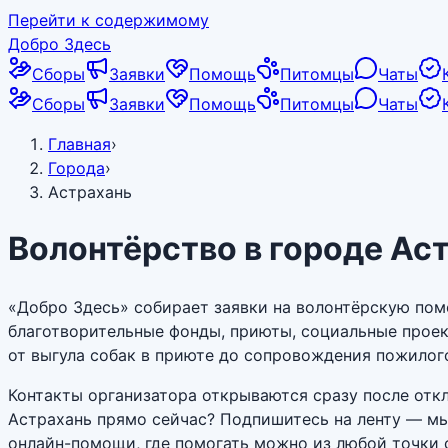
Перейти к содержимому
Добро Здесь
Сборы
Заявки
Помощь
Питомцы
Чаты
Сборы
Заявки
Помощь
Питомцы
Чаты
Главная
›
Города
›
Астрахань
Волонтёрство в городе Ас
«Добро Здесь» собирает заявки на волонтёрскую пом
благотворительные фонды, приюты, социальные прое
от выгула собак в приюте до сопровождения пожилого
Контакты организатора открываются сразу после откл
Астрахань прямо сейчас? Подпишитесь на ленту — мы 
онлайн-помощи, где помогать можно из любой точки 