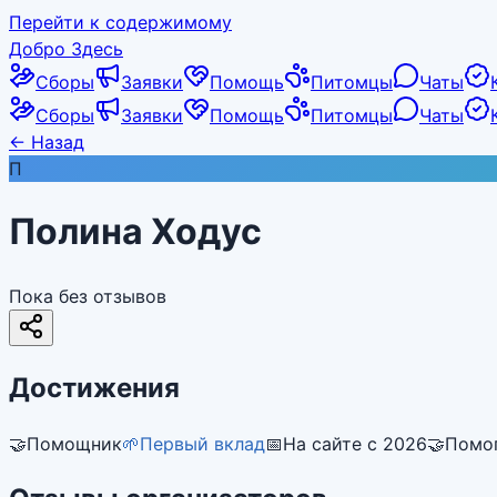
Перейти к содержимому
Добро Здесь
Сборы
Заявки
Помощь
Питомцы
Чаты
Сборы
Заявки
Помощь
Питомцы
Чаты
←
Назад
П
Полина Ходус
Пока без отзывов
Достижения
🤝
Помощник
🌱
Первый вклад
📅
На сайте с 2026
🤝
Помог