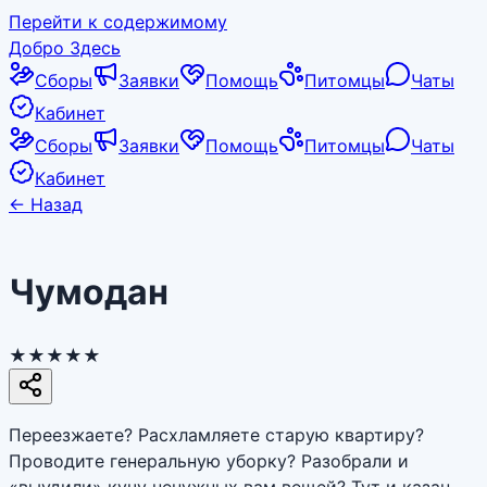
Перейти к содержимому
Добро Здесь
Сборы
Заявки
Помощь
Питомцы
Чаты
Кабинет
Сборы
Заявки
Помощь
Питомцы
Чаты
Кабинет
←
Назад
Чумодан
★★★★★
Переезжаете? Расхламляете старую квартиру?
Проводите генеральную уборку? Разобрали и
«выудили» кучу ненужных вам вещей? Тут и казан,